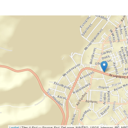
Leaflet
| Tiles © Esri — Source: Esri, DeLorme, NAVTEQ, USGS, Intermap, iPC, NRCA