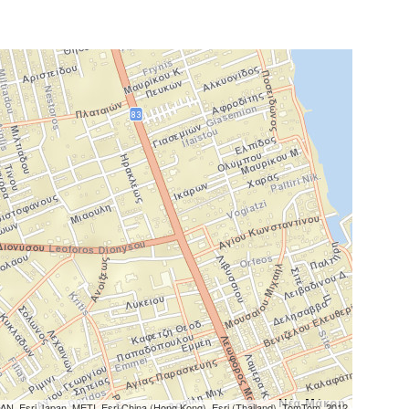
N, Esri Japan, METI, Esri China (Hong Kong), Esri (Thailand), TomTom, 2012