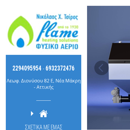
2294095954
6932372476
-
Λεωφ. Διονύσου 82 Ε, Νέα Μάκρη
- Αττικής
ΣΧΕΤΙΚΑ ΜΕ ΕΜΑΣ