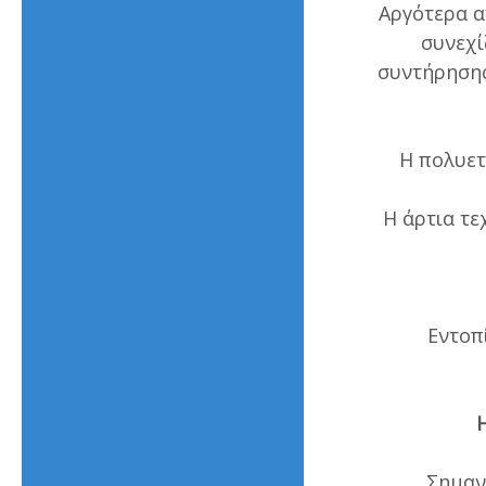
Αργότερα α
συνεχί
συντήρησης
Η πολυετ
Η άρτια τε
Εντοπί
Σημαν